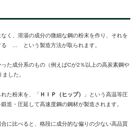
はなく、溶湯の成分の微細な鋼の粉末を作り、それを
する … という製造方法が取られます。
った成分系のもの（例えばCが2％以上の高炭素鋼や
りました。
られた粉末を、「
ＨＩＰ（ヒップ）
」という高温等圧
を鍛造・圧延して高速度鋼の鋼材が製造されます。
場合に比べると、格段に成分的な偏りの少ない高品質