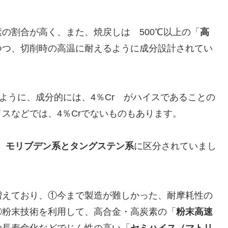
の割合が高く、また、焼戻しは 500℃以上の「
高
つつ、切削時の高温に耐えるように成分設計されてい
ように、成分的には、4％Cr がハイスであることの
スなどでは、4％Crでないものもあります。
、
モリブデン系とタングステン系
に区分されていまし
増えており、①今まで製造が難しかった、耐摩耗性の
②粉末技術を利用して、高合金・高炭素の「
粉末高速
の長寿命化などでじん性の高い「
セミハイス（マトリ