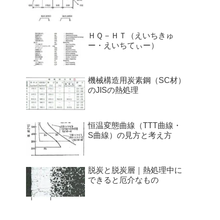
ＨＱ－ＨＴ（えいちきゅ
ー・えいちてぃー）
機械構造用炭素鋼（SC材）
のJISの熱処理
恒温変態曲線（TTT曲線・
S曲線）の見方と考え方
脱炭と脱炭層｜熱処理中に
できると厄介なもの