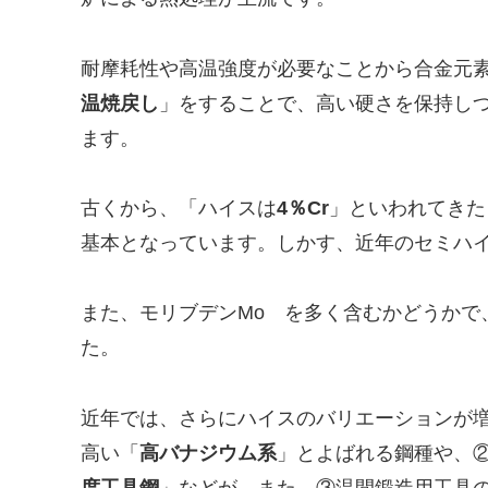
耐摩耗性や高温強度が必要なことから合金元素
温焼戻し
」をすることで、高い硬さを保持し
ます。
古くから、「ハイスは
4％Cr
」といわれてきた
基本となっています。しかす、近年のセミハイ
また、モリブデンMo を多く含むかどうかで
た。
近年では、さらにハイスのバリエーションが
高い「
高バナジウム系
」とよばれる鋼種や、
度工具鋼
」などが、また、③温間鍛造用工具