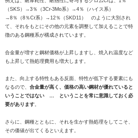
例えば、耐摩耗性、耐熱性に寄与するクロムCrは、1％
（SKS）→3％（3Cr-3Mo系）→4％（ハイス系）
→8％（8％Cr系）→12％（SKD11） のように大別され
て、それをもとにその他の元素を調整して加えることで特
徴のある鋼種系が構成されています。
合金量が増すと鋼材価格が上昇しますし、焼入れ温度など
も上昇して熱処理費用も増大します。
また、向上する特性もある反面、特性が低下する要素にも
なるので、
合金量が高く、価格の高い鋼材が優れていると
いうことではない … ということを常に意識しておく必
要があります
。
さらに、鋼種とともに、それを生かす熱処理をしてこそ、
その価値が出てくるといえます。